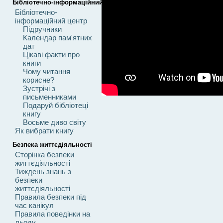
Бібліотечно-інформаційний центр
Бібліотечно-
інформаційний центр
Підручники
Календар пам'ятних
дат
Цікаві факти про
книги
Чому читання
корисне?
Зустрічі з
письменниками
Подаруй бібліотеці
книгу
Восьме диво світу
Як вибрати книгу
Безпека життєдіяльності
Сторінка безпеки
життєдіяльності
Тиждень знань з
безпеки
життєдіяльності
Правила безпеки під
час канікул
Правила поведінки на
льоду