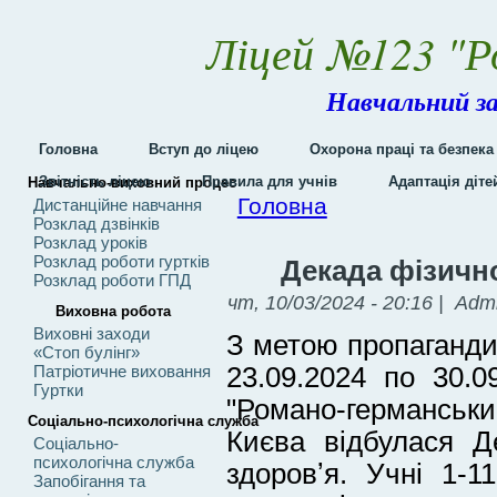
Ліцей №123 "Р
Навчальний за
Головна
Вступ до ліцею
Охорона праці та безпека
Звітність ліцею
Правила для учнів
Адаптація діт
Навчально-виховний процес
Головна
Дистанційне навчання
Розклад дзвінків
Розклад уроків
Розклад роботи гуртків
Декада фізично
Розклад роботи ГПД
чт, 10/03/2024 - 20:16 | Adm
Виховна робота
Виховні заходи
З метою пропаганди
«Стоп булінг»
23.09.2024 по 30.
Патріотичне виховання
Гуртки
"Романо-германськи
Соціально-психологічна служба
Києва відбулася Д
Соціально-
психологічна служба
здоровʼя. Учні 1-1
Запобігання та