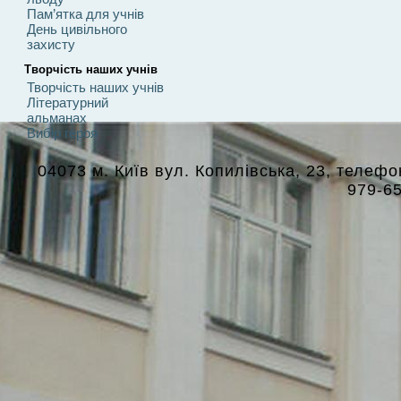
Пам’ятка для учнів
День цивільного
захисту
Творчість наших учнів
Творчість наших учнів
Літературний
альманах
Вибір героя
04073 м. Київ вул. Копилівська, 23, телефон
979-6