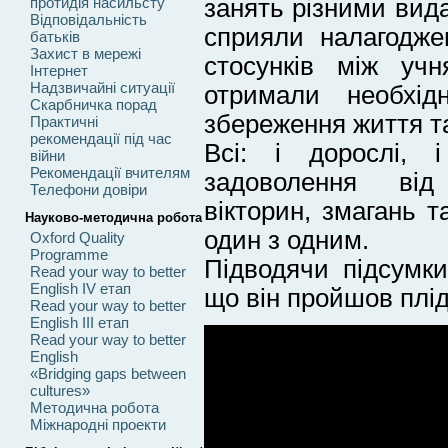
занять різними вида
протидія насильсту
Відповідальність
сприяли налагодже
батьків
Захист в мережі
стосунків між уч
Інтернет
Надзвичайні ситуації
отримали необхід
Скарбничка порад
збереження життя та
Практичні
рекомендації під час
Всі: і дорослі, 
війни
Рекомендації вчителям
задоволення від 
Телефони довіри
вікторин, змагань т
Науково-методична робота
один з одним.
Oxford Quality
Programme
Підводячи підсумк
Read your way to better
English IV етап
що він пройшов плід
Read your way to better
English III етап
Read your way to better
English
«Bridging gaps between
cultures»
Методична робота
Міжнародні проекти