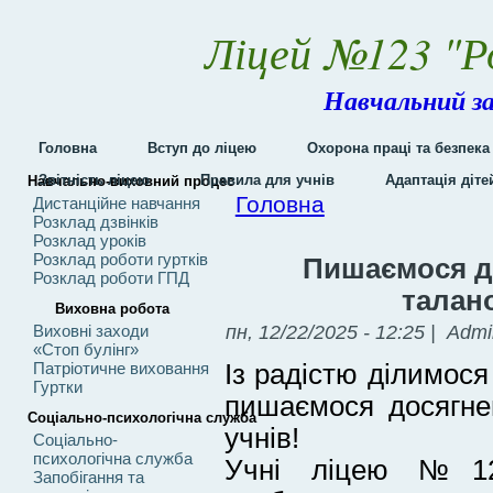
Ліцей №123 "Р
Навчальний за
Головна
Вступ до ліцею
Охорона праці та безпека
Звітність ліцею
Правила для учнів
Адаптація діт
Навчально-виховний процес
Головна
Дистанційне навчання
Розклад дзвінків
Розклад уроків
Розклад роботи гуртків
Пишаємося д
Розклад роботи ГПД
талан
Виховна робота
пн, 12/22/2025 - 12:25 | Adm
Виховні заходи
«Стоп булінг»
Із радістю ділимос
Патріотичне виховання
Гуртки
пишаємося досягне
Соціально-психологічна служба
учнів!
Соціально-
психологічна служба
Учні ліцею №123
Запобігання та