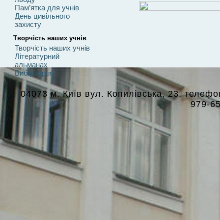
Пам’ятка для учнів
День цивільного
захисту
Творчість наших учнів
Творчість наших учнів
Літературний
альманах
Вибір героя
04073 м. Київ вул. Копилівська, 23, телефон
979-6