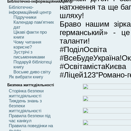
Бібліотечно-інформаційний центр
натхнення та ще ба
Бібліотечно-
інформаційний центр
шляху!
Підручники
Календар пам'ятних
Браво нашим зірк
дат
германський» - це
Цікаві факти про
книги
таланти!
Чому читання
корисне?
#ПоділОсвіта
Зустрічі з
#ВсеБудеУкраїна!Ок
письменниками
Подаруй бібліотеці
#ОсвітамістаКиєва
книгу
Восьме диво світу
#Ліцей123"Романо-г
Як вибрати книгу
Безпека життєдіяльності
Сторінка безпеки
життєдіяльності
Тиждень знань з
безпеки
життєдіяльності
Правила безпеки під
час канікул
Правила поведінки на
льоду