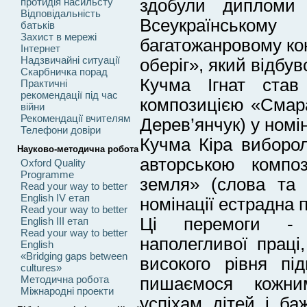
здобули дипломи 
протидія насильсту
Відповідальність
Всеукраїнсь
батьків
Захист в мережі
багатожанровому ко
Інтернет
Надзвичайні ситуації
оберіг», який відбувс
Скарбничка порад
Кучма Ігнат став
Практичні
рекомендації під час
композицією «Смара
війни
Рекомендації вчителям
Дерев’янчук) у номін
Телефони довіри
Кучма Кіра виборол
Науково-методична робота
авторською компо
Oxford Quality
Programme
земля» (слова та
Read your way to better
English IV етап
номінації естрадна п
Read your way to better
Ці перемоги - 
English III етап
Read your way to better
наполегливої праці,
English
«Bridging gaps between
високого рівня пі
cultures»
Методична робота
пишаємося кожни
Міжнародні проекти
успіхам дітей і б