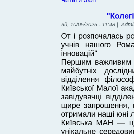
"Колег
нд, 10/05/2025 - 11:48 | Admi
От і розпочалась р
учнів нашого Рома
інновацій"
Першим важливим к
майбутніх дослідн
відділення філософ
Київської Малої ака
завідувачці відділе
щире запрошення, п
отримали наші юні л
Київська МАН — це
унікальне середов