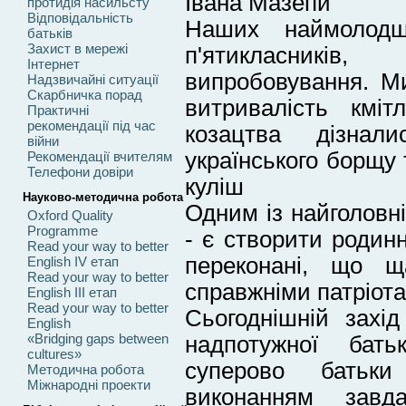
Івана Мазепи"
протидія насильсту
Відповідальність
Наших наймолодш
батьків
Захист в мережі
п'ятикласникі
Інтернет
випробовування. М
Надзвичайні ситуації
Скарбничка порад
витривалість кміт
Практичні
рекомендації під час
козацтва дізнал
війни
українського борщу 
Рекомендації вчителям
Телефони довіри
куліш
Науково-методична робота
Одним із найголовн
Oxford Quality
Programme
- є створити родин
Read your way to better
переконані, що щ
English IV етап
Read your way to better
справжніми патріот
English III етап
Read your way to better
Сьогоднішній захі
English
«Bridging gaps between
надпотужної бать
cultures»
суперово батьк
Методична робота
Міжнародні проекти
виконанням завд