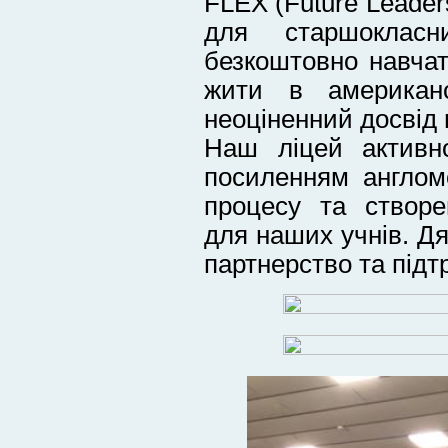
FLEX (Future Leade
для старшоклас
безкоштовно навча
жити в американс
неоціненний досвід 
Наш ліцей активн
посиленням англомо
процесу та створ
для наших учнів. Дя
партнерство та підт