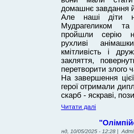
домашнє завдання й
Але наші діти н
Мудрагеликом т
пройшли серію не
рухливі анімаш
кмітливість і дру
закляття, повернут
перетворити злого ч
На завершення цієї
герої отримали дипл
скарб - яскраві, поз
Читати далі
"Олімпій
нд, 10/05/2025 - 12:28 | Adm