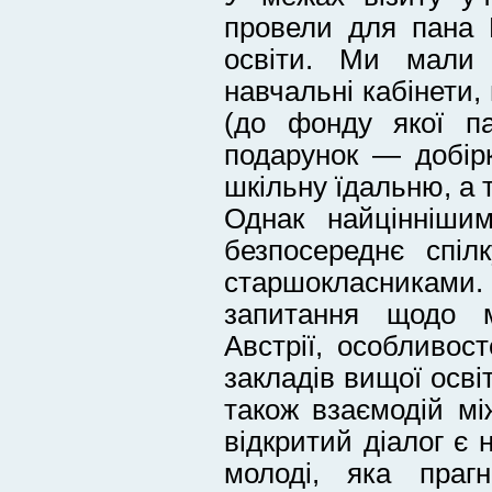
провели для пана 
освіти. Ми мали 
навчальні кабінети, 
(до фонду якої п
подарунок — добір
шкільну їдальню, а 
Однак найцінніши
безпосереднє спі
старшокласниками
запитання щодо 
Австрії, особливос
закладів вищої осві
також взаємодій м
відкритий діалог є
молоді, яка праг