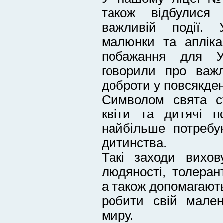
також відбулися 
важливій події. 
малюнки та апліка
побажання для Ук
говорили про важл
доброти у повсякден
Символом свята ст
квіти та дитячі п
найбільше потребу
дитинства.
Такі заходи вихов
людяності, толеран
а також допомагают
робити свій мален
миру.