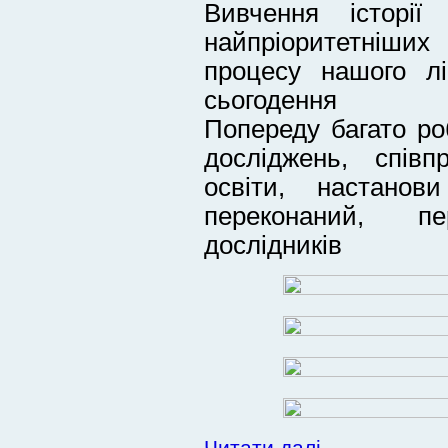
Вивчення історі
найпріоритетніш
процесу нашого л
сьогодення
Попереду багато р
досліджень, спів
освіти, настанови
переконаний, п
дослідників
Читати далі