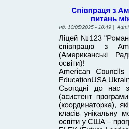
Співпраця з А
питань мі
нд, 10/05/2025 - 10:49 | Adm
Ліцей №123 "Роман
співпрацю з Ame
(Американські Ра
освіти)!
American Councils f
EducationUSA Ukrai
Сьогодні до нас 
(асистент програм
(координаторка), я
класів унікальну м
освіти у США – про