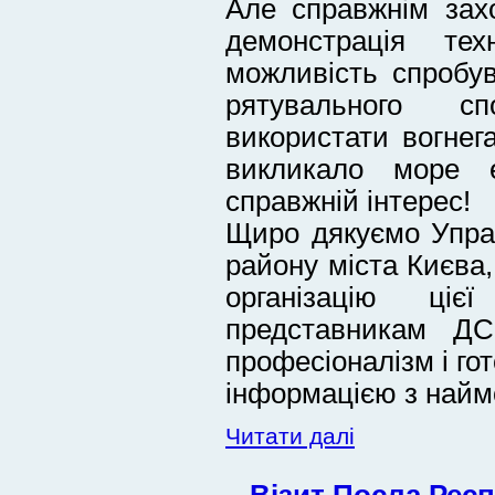
Але справжнім зах
демонстрація те
можливість спробу
рятувального с
використати вогне
викликало море 
справжній інтерес!
Щиро дякуємо Управ
району міста Києва,
організацію ціє
представникам ДС
професіоналізм і го
інформацією з най
Читати далі
Візит Посла Респ