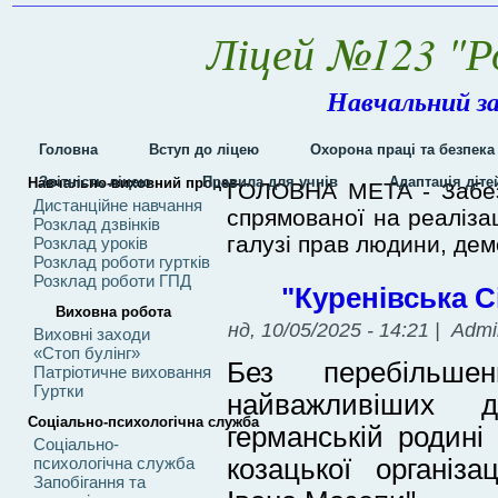
Ліцей №123 "Р
Навчальний за
Головна
Вступ до ліцею
Охорона праці та безпека
Звітність ліцею
Правила для учнів
Адаптація діт
Навчально-виховний процес
ГОЛОВНА МЕТА - Забезп
Дистанційне навчання
спрямованої на реалізац
Розклад дзвінків
галузі прав людини, демо
Розклад уроків
Розклад роботи гуртків
Розклад роботи ГПД
"Куренівська С
Виховна робота
нд, 10/05/2025 - 14:21 | Adm
Виховні заходи
«Стоп булінг»
Без перебільше
Патріотичне виховання
Гуртки
найважливіших 
Соціально-психологічна служба
германській родині
Соціально-
психологічна служба
козацької організа
Запобігання та