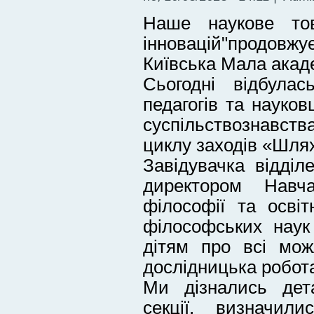
Наше наукове тов
інновацій"продовжу
Київська Мала акаде
Сьогодні відбулас
педагогів та науков
суспільствознавств
циклу заходів «Шлях
Завідувачка відділ
директором Навчал
філософії та освіт
філософських наук
дітям про всі мож
дослідницька робот
Ми дізнались дет
секції, визначи