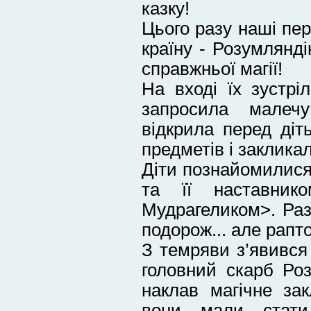
казку!
Цього разу наші пе
країну - Розумляндію
справжньої магії!
На вході їх зустрі
запросила малеч
відкрила перед діт
предметів і заклика
Діти познайомилис
та її наставни
Мудрагеликом>. Ра
подорож... але рапт
З темряви з’явився
головний скарб Ро
наклав магічне зак
вони мали стати