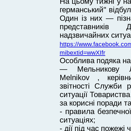
На цьому тижні у н
германський" відбул
Один із них — пізн
представників
надзвичайних ситуац
https://www.facebook.co
mibextid=wwXIfr
Особлива подяка на
— Мельникову Л
Melnikov , керівн
звітності Служби 
ситуації Товариства
за корисні поради т
- правила безпечно
ситуаціях;
- дії під час пожежі 