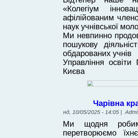
«Колегіум іннова
афілійованим член
наук учнівської моло
Ми невпинно продо
пошукову діяльніс
обдарованих учнів
Управління освіти 
Києва
Чарівна кр
нд, 10/05/2025 - 14:05 | Adm
Ми щодня робим
перетворюємо їхн