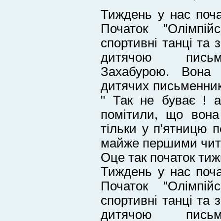
Тиждень у нас поча
Початок "Олімпій
спортивні танці та з
дитячою письм
Захабурою. Вона 
дитячих письменникі
" Так не буває ! а
помітили, що вон
тільки у п'ятницю п
майже першими чит
Оце так початок тижн
Тиждень у нас поча
Початок "Олімпій
спортивні танці та з
дитячою письм