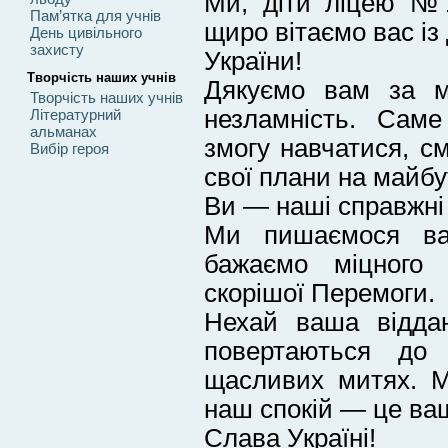
Ми, діти ліцею №1
Пам’ятка для учнів
щиро вітаємо вас із
День цивільного
захисту
України!
Творчість наших учнів
Дякуємо вам за му
Творчість наших учнів
незламність. Сам
Літературний
альманах
змогу навчатися, см
Вибір героя
свої плани на майбу
Ви — наші справжні 
Ми пишаємося ва
бажаємо міцного 
скорішої Перемоги.
Нехай ваша віддан
повертаються до
щасливих митях. М
наш спокій — це ва
Слава Україні!