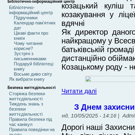
Бібліотечно-інформаційний центр
козацький куліш т
Бібліотечно-
інформаційний центр
козакування у ліц
Підручники
вдячні
Календар пам'ятних
дат
Як директор даног
Цікаві факти про
книги
найкращому у Всесві
Чому читання
батьківській громад
корисне?
Зустрічі з
дистанційно обійма
письменниками
Подаруй бібліотеці
Козацькому роду - н
книгу
Восьме диво світу
Як вибрати книгу
Безпека життєдіяльності
Читати далі
Сторінка безпеки
життєдіяльності
Тиждень знань з
З Днем захисник
безпеки
життєдіяльності
нд, 10/05/2025 - 14:16 | Adm
Правила безпеки під
час канікул
Дорогі наші Захисни
Правила поведінки на
льоду