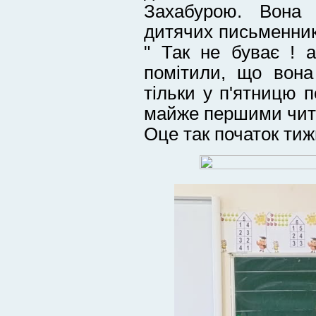
Захабурою. Вона 
дитячих письменникі
" Так не буває ! а
помітили, що вон
тільки у п'ятницю п
майже першими чит
Оце так початок тижн