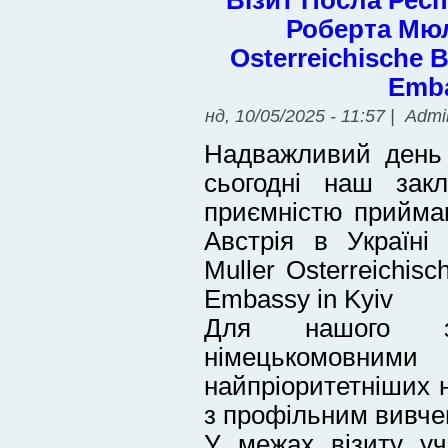
Роберта Мюл
Osterreichische B
Emba
нд, 10/05/2025 - 11:57 | Admi
Надважливий день 
сьогодні наш зак
приємністю приймав
Австрія в Україні
Muller Osterreichisc
Embassy in Kyiv
Для нашого з
німецькомовним
найпріоритетніших 
з профільним вивче
У межах візиту уч