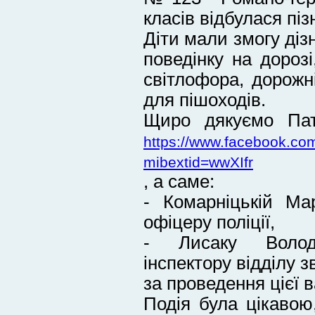
класів відбулася піз
Діти мали змогу діз
поведінку на дороз
світлофора, дорож
для пішоходів.
Щиро дякуємо Патр
https://www.facebook.c
mibextid=wwXIfr
, а саме:
- Комарніцькій Ма
офіцеру поліції,
- Лисаку Волод
інспектору відділу з
за проведення цієї в
Подія була цікавою